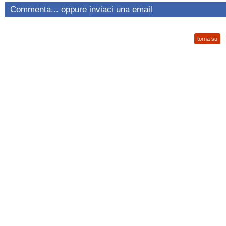
Commenta... oppure
inviaci una email
torna su