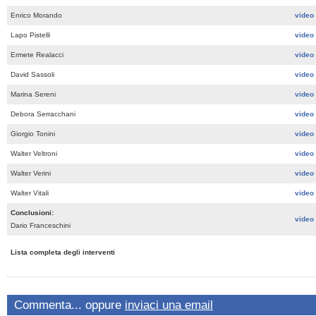
Enrico Morando
video
Lapo Pistelli
video
Ermete Realacci
video
David Sassoli
video
Marina Sereni
video
Debora Serracchani
video
Giorgio Tonini
video
Walter Veltroni
video
Walter Verini
video
Walter Vitali
video
Conclusioni:
video
Dario Franceschini
Lista completa degli interventi
Commenta... oppure
inviaci una email