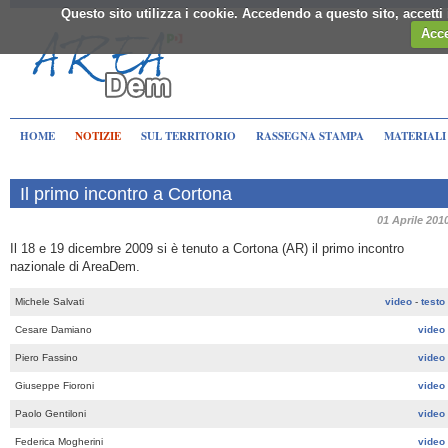
Questo sito utilizza i cookie. Accedendo a questo sito, accett
Acce
HOME
NOTIZIE
SUL TERRITORIO
RASSEGNA STAMPA
MATERIALI
Il primo incontro a Cortona
01 Aprile 201
Il 18 e 19 dicembre 2009 si è tenuto a Cortona (AR) il primo incontro
nazionale di AreaDem.
Michele Salvati
video
-
testo
Cesare Damiano
video
Piero Fassino
video
Giuseppe Fioroni
video
Paolo Gentiloni
video
Federica Mogherini
video