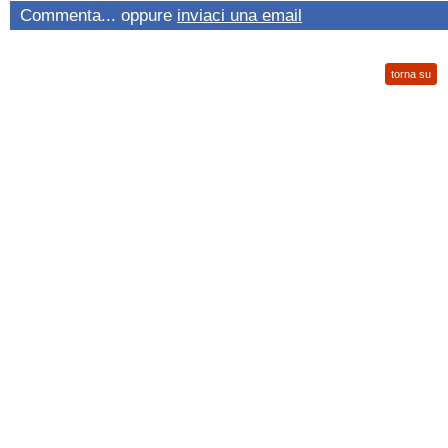
Commenta... oppure
inviaci una email
torna su