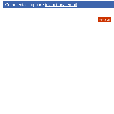
Commenta... oppure
inviaci una email
torna su