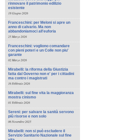
rinnovare il patrimonio edilizio
esistente
18 Giugno 2026
Franceschini: per Meloni si apre un
anno di calvario. Ma non
abbandoniamoci all'euforia
25 Marzo 2026
Franceschini: vogliono comandare
con pieni poteri e un Colle non piu'
garante
02 Marzo 2026
Mirabelli: la riforma della Giustizia
fatta dal Governo non e' per i cittadini
ma contro i magistrati
16 Febbraio 2026
Mirabelli: sul fine vita la maggioranza
mostra cinismo
01 Febbraio 2026
Sereni: per salvare la sanità servono
più risorse e non solo
06 Novembre 2025
Mirabelli: non si può escludere il
Servizio Sanitario Nazionale sul fine
vita