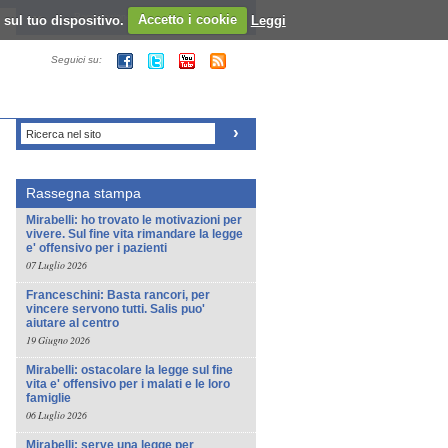
 sul tuo dispositivo.
Registrazione al sito - Login al sito
Accetto i cookie
Leggi
Seguici su:
Ricerca nel sito
Rassegna stampa
Mirabelli: ho trovato le motivazioni per
vivere. Sul fine vita rimandare la legge
e' offensivo per i pazienti
07 Luglio 2026
Franceschini: Basta rancori, per
vincere servono tutti. Salis puo'
aiutare al centro
19 Giugno 2026
Mirabelli: ostacolare la legge sul fine
vita e' offensivo per i malati e le loro
famiglie
06 Luglio 2026
Mirabelli: serve una legge per