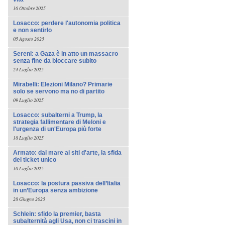
16 Ottobre 2025
Losacco: perdere l'autonomia politica
e non sentirlo
05 Agosto 2025
Sereni: a Gaza è in atto un massacro
senza fine da bloccare subito
24 Luglio 2025
Mirabelli: Elezioni Milano? Primarie
solo se servono ma no di partito
09 Luglio 2025
Losacco: subalterni a Trump, la
strategia fallimentare di Meloni e
l'urgenza di un'Europa più forte
18 Luglio 2025
Armato: dal mare ai siti d'arte, la sfida
del ticket unico
10 Luglio 2025
Losacco: la postura passiva dell’Italia
in un’Europa senza ambizione
28 Giugno 2025
Schlein: sfido la premier, basta
subalternità agli Usa, non ci trascini in