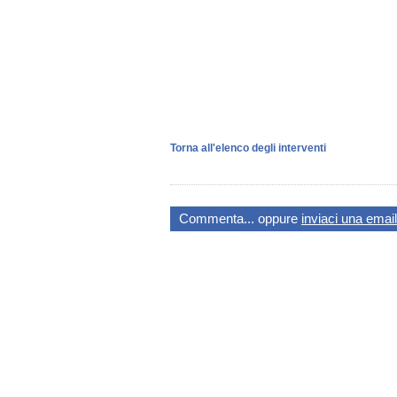
Torna all'elenco degli interventi
Commenta... oppure
inviaci una email