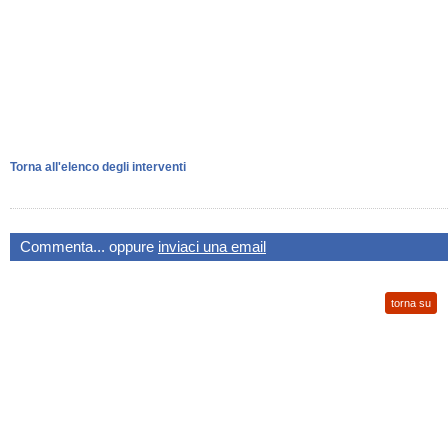
Torna all'elenco degli interventi
Commenta... oppure
inviaci una email
torna su