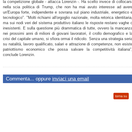
la competizione globale - attacca
Lorenzin
-. Ha scelto invece di collocars
nella scia politica di Trump, che non ha mai avuto interesse ad aver
un'Europa forte, indipendente e sovrana sul piano industriale, energetico 
tecnologico". "Molti richiami all'orgoglio nazionale, molta retorica identitaria
ma sui nodi veri del sistema produttivo italiano le risposte restano vaghe 
inesistenti. E sulla questione più drammatica di tutte, ovvero la mancanz
nei prossimi anni di milioni di giovani lavoratori, il crollo demografico e l
crisi del capitale umano, si sfiora ormai il ridicolo. Senza una strategia seri
su natalità, lavoro qualificato, salari e attrazione di competenze, non esist
patriottismo economico che possa salvare la competitività italiana"
conclude
Lorenzin
.
Commenta... oppure
inviaci una email
torna su