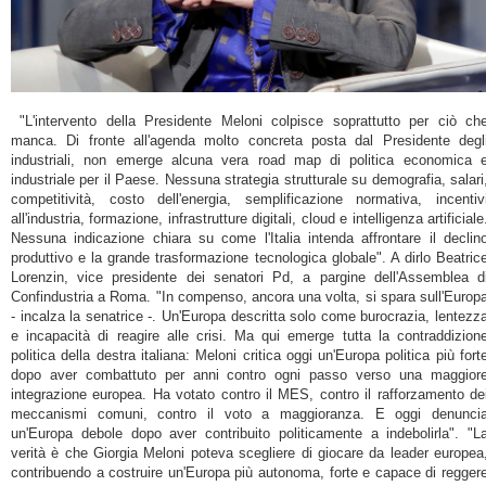
"L'intervento della Presidente Meloni colpisce soprattutto per ciò ch
manca. Di fronte all'agenda molto concreta posta dal Presidente degl
industriali, non emerge alcuna vera road map di politica economica 
industriale per il Paese. Nessuna strategia strutturale su demografia, salari
competitività, costo dell'energia, semplificazione normativa, incentiv
all'industria, formazione, infrastrutture digitali, cloud e intelligenza artificiale
Nessuna indicazione chiara su come l'Italia intenda affrontare il declin
produttivo e la grande trasformazione tecnologica globale". A dirlo Beatric
Lorenzin
, vice presidente dei senatori Pd, a pargine dell'Assemblea d
Confindustria a Roma. "In compenso, ancora una volta, si spara sull'Europ
- incalza la senatrice -. Un'Europa descritta solo come burocrazia, lentezz
e incapacità di reagire alle crisi. Ma qui emerge tutta la contraddizion
politica della destra italiana: Meloni critica oggi un'Europa politica più fort
dopo aver combattuto per anni contro ogni passo verso una maggior
integrazione europea. Ha votato contro il MES, contro il rafforzamento de
meccanismi comuni, contro il voto a maggioranza. E oggi denunci
un'Europa debole dopo aver contribuito politicamente a indebolirla". "L
verità è che Giorgia Meloni poteva scegliere di giocare da leader europea
contribuendo a costruire un'Europa più autonoma, forte e capace di regger