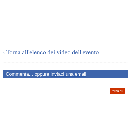
‹ Torna all'elenco dei video dell'evento
Commenta... oppure
inviaci una email
torna su