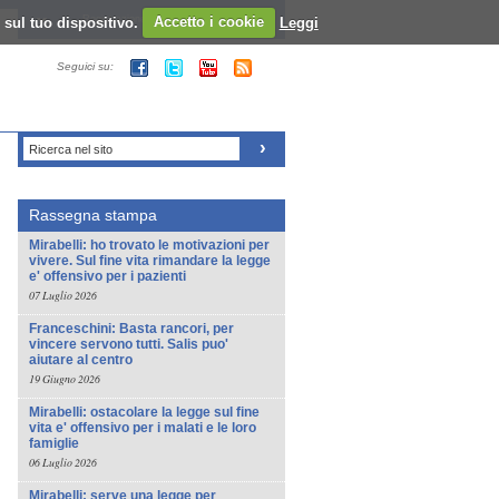
 sul tuo dispositivo.
Registrazione al sito - Login al sito
Accetto i cookie
Leggi
Seguici su:
Ricerca nel sito
Rassegna stampa
Mirabelli: ho trovato le motivazioni per
vivere. Sul fine vita rimandare la legge
e' offensivo per i pazienti
07 Luglio 2026
Franceschini: Basta rancori, per
vincere servono tutti. Salis puo'
aiutare al centro
19 Giugno 2026
Mirabelli: ostacolare la legge sul fine
vita e' offensivo per i malati e le loro
famiglie
06 Luglio 2026
Mirabelli: serve una legge per