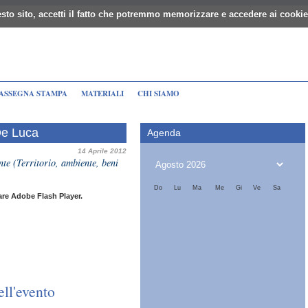
sto sito, accetti il fatto che potremmo memorizzare e accedere ai cookie
ASSEGNA STAMPA
MATERIALI
CHI SIAMO
De Luca
Agenda
14 Aprile 2012
e (Territorio, ambiente, beni
Do
Lu
Ma
Me
Gi
Ve
Sa
lare Adobe Flash Player.
ell'evento