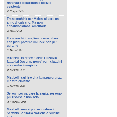
rinnovare il patrimonio edilizio
esistente
18 Giugno 2026
Franceschini: per Meloni si apre un
anno di calvario. Ma non
abbandoniamoci all'euforia
25 Marzo 2026
Franceschini: vogliono comandare
con pieni poteri e un Colle non piu'
garante
02 Marzo 2026
Mirabelli: la riforma della Giustizia
fatta dal Governo non e' per i cittadini
ma contro i magistrati
16 Febbraio 2026
Mirabelli: sul fine vita la maggioranza
mostra cinismo
01 Febbraio 2026
Sereni: per salvare la sanità servono
più risorse e non solo
06 Novembre 2025
Mirabelli: non si può escludere il
Servizio Sanitario Nazionale sul fine
vita