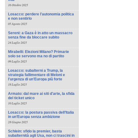
16 Ottobre 2025
Losacco: perdere l'autonomia politica
e non sentirlo
05 Agosto 2025
Sereni: a Gaza è in atto un massacro
senza fine da bloccare subito
24 Luglio 2025
Mirabelli: Elezioni Milano? Primarie
solo se servono ma no di partito
09 Luglio 2025
Losacco: subalterni a Trump, la
strategia fallimentare di Meloni e
l'urgenza di un'Europa più forte
18 Luglio 2025
Armato: dal mare ai siti d'arte, la sfida
del ticket unico
10 Luglio 2025
Losacco: la postura passiva dell’Italia
in un’Europa senza ambizione
28 Giugno 2025
Schlein: sfido la premier, basta
subalternità agli Usa, non ci trascini in