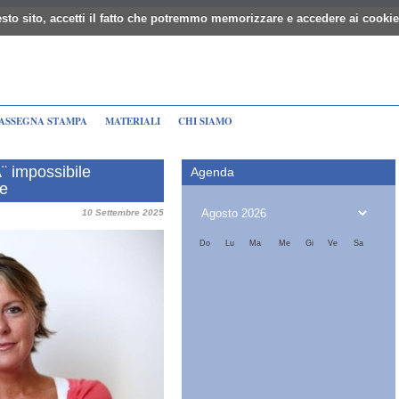
sto sito, accetti il fatto che potremmo memorizzare e accedere ai cookie
ASSEGNA STAMPA
MATERIALI
CHI SIAMO
¨ impossibile
Agenda
ie
10 Settembre 2025
Do
Lu
Ma
Me
Gi
Ve
Sa