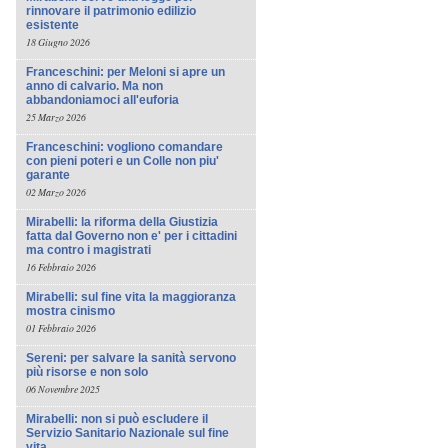
rinnovare il patrimonio edilizio
esistente
18 Giugno 2026
Franceschini: per Meloni si apre un
anno di calvario. Ma non
abbandoniamoci all'euforia
25 Marzo 2026
Franceschini: vogliono comandare
con pieni poteri e un Colle non piu'
garante
02 Marzo 2026
Mirabelli: la riforma della Giustizia
fatta dal Governo non e' per i cittadini
ma contro i magistrati
16 Febbraio 2026
Mirabelli: sul fine vita la maggioranza
mostra cinismo
01 Febbraio 2026
Sereni: per salvare la sanità servono
più risorse e non solo
06 Novembre 2025
Mirabelli: non si può escludere il
Servizio Sanitario Nazionale sul fine
vita