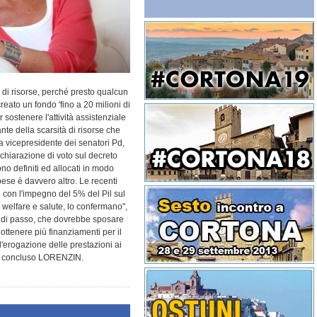
 di risorse, perché presto qualcun
creato un fondo 'fino a 20 milioni di
 sostenere l'attività assistenziale
te della scarsità di risorse che
la vicepresidente dei senatori Pd,
ichiarazione di voto sul decreto
 definiti ed allocati in modo
spese è davvero altro. Le recenti
i con l'impegno del 5% del Pil sul
er welfare e salute, lo confermano",
o di passo, che dovrebbe sposare
ottenere più finanziamenti per il
'erogazione delle prestazioni ai
ha concluso
LORENZIN
.