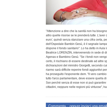
"Attenzione a dire che la sanità non ha bisogno
altro quelle risorse se le prenderà tutte. L'aver 
euro', quindi senza stanziare una cifra certa, per
dell'Ospedale Bambin Gesù, è il segnale lampan
dispone il fondo sanitario". Lo ha detto in Aula 
Beatrice
LORENZIN
, intervenendo in sede di d
Agenas e Bambino Gesù. "Se i fondi non vengono
certo, il rischiano di essere destinate ad altre 
dichiarazioni del ministro Giorgetti, secondo cu
riarmo sarà difficile reperire fondi aggiuntivi p
ha proseguito l'esponente dem. "Il vero cambi
tutto l'arco parlamentare, deve essere quella di 
Ssn perché senza di esse non si può garantire l
cittadini, neppure nelle regioni più virtuose", 
Commenta... oppure
inviaci una email