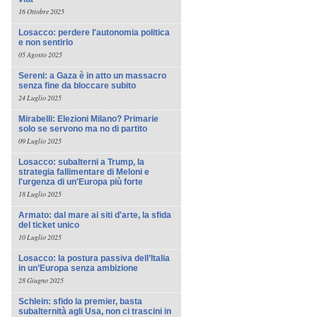
16 Ottobre 2025
Losacco: perdere l'autonomia politica
e non sentirlo
05 Agosto 2025
Sereni: a Gaza è in atto un massacro
senza fine da bloccare subito
24 Luglio 2025
Mirabelli: Elezioni Milano? Primarie
solo se servono ma no di partito
09 Luglio 2025
Losacco: subalterni a Trump, la
strategia fallimentare di Meloni e
l'urgenza di un'Europa più forte
18 Luglio 2025
Armato: dal mare ai siti d'arte, la sfida
del ticket unico
10 Luglio 2025
Losacco: la postura passiva dell’Italia
in un’Europa senza ambizione
28 Giugno 2025
Schlein: sfido la premier, basta
subalternità agli Usa, non ci trascini in