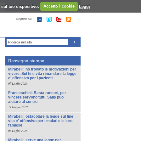
 sul tuo dispositivo.
Registrazione al sito - Login al sito
Accetto i cookie
Leggi
Seguici su:
Ricerca nel sito
Rassegna stampa
Mirabelli: ho trovato le motivazioni per
vivere. Sul fine vita rimandare la legge
e' offensivo per i pazienti
07 Luglio 2026
Franceschini: Basta rancori, per
vincere servono tutti. Salis puo'
aiutare al centro
19 Giugno 2026
Mirabelli: ostacolare la legge sul fine
vita e' offensivo per i malati e le loro
famiglie
06 Luglio 2026
Mirabelli: serve una legge per